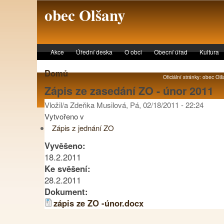
Skip to main content
obec Olšany
Akce
Úřední deska
O obci
Obecní úřad
Kultura
Domů
Oficiální stránky: obec Olš
Zápis ze zasedání ZO - únor 2011
Vložil/a Zdeňka Musilová, Pá, 02/18/2011 - 22:24
Vytvořeno v
Zápis z jednání ZO
Vyvěšeno:
18.2.2011
Ke svěšení:
28.2.2011
Dokument:
zápis ze ZO -únor.docx