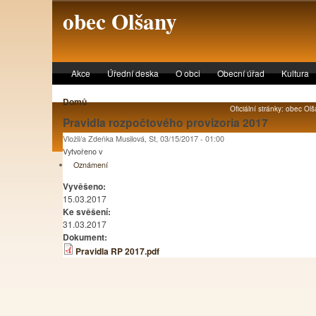
Skip to main content
obec Olšany
Akce
Úřední deska
O obci
Obecní úřad
Kultura
Domů
Oficiální stránky: obec Olš
Pravidla rozpočtového provizoria 2017
Vložil/a Zdeňka Musilová, St, 03/15/2017 - 01:00
Vytvořeno v
Oznámení
Vyvěšeno:
15.03.2017
Ke svěšení:
31.03.2017
Dokument:
Pravidla RP 2017.pdf