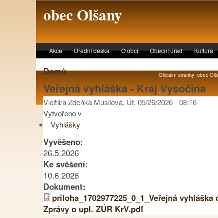
Skip to main content
obec Olšany
Akce
Úřední deska
O obci
Obecní úřad
Kultura
Domů
Oficiální stránky: obec Olš
Veřejná vyhláška - Kraj Vysočina
Vložil/a Zdeňka Musilová, Út, 05/26/2026 - 08:16
Vytvořeno v
Vyhlášky
Vyvěšeno:
26.5.2026
Ke svěšení:
10.6.2026
Dokument:
priloha_1702977225_0_1_Veřejná vyhláška 
Zprávy o upl. ZÚR KrV.pdf