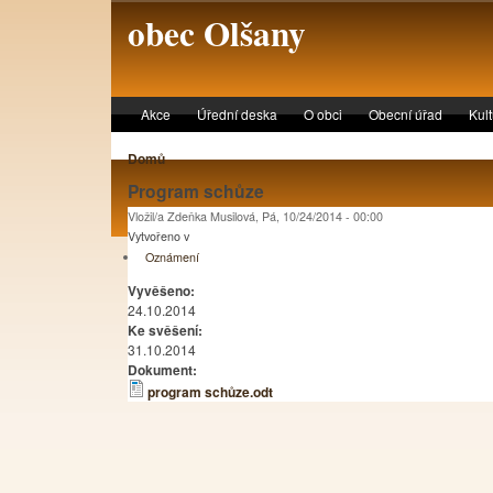
Skip to main content
obec Olšany
Akce
Úřední deska
O obci
Obecní úřad
Kul
Domů
Program schůze
Vložil/a Zdeňka Musilová, Pá, 10/24/2014 - 00:00
Vytvořeno v
Oznámení
Vyvěšeno:
24.10.2014
Ke svěšení:
31.10.2014
Dokument:
program schůze.odt