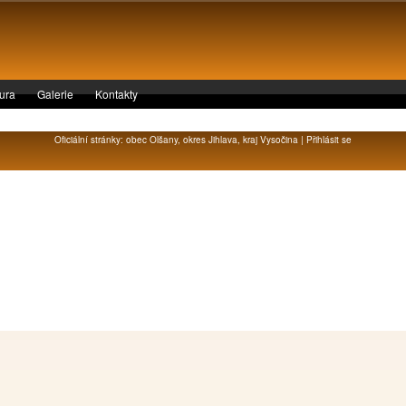
tura
Galerie
Kontakty
Oficiální stránky: obec Olšany, okres Jihlava, kraj Vysočina |
Přihlásit se